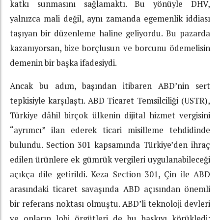
katkı sunmasını sağlamaktı. Bu yönüyle DHV,
yalnızca mali değil, aynı zamanda egemenlik iddiası
taşıyan bir düzenleme haline geliyordu. Bu pazarda
kazanıyorsan, bize borçlusun ve borcunu ödemelisin
demenin bir başka ifadesiydi.
Ancak bu adım, başından itibaren ABD’nin sert
tepkisiyle karşılaştı. ABD Ticaret Temsilciliği (USTR),
Türkiye dâhil birçok ülkenin dijital hizmet vergisini
“ayrımcı” ilan ederek ticari misilleme tehdidinde
bulundu. Section 301 kapsamında Türkiye’den ihraç
edilen ürünlere ek gümrük vergileri uygulanabileceği
açıkça dile getirildi. Keza Section 301, Çin ile ABD
arasındaki ticaret savaşında ABD açısından önemli
bir referans noktası olmuştu. ABD’li teknoloji devleri
ve onların lobi örgütleri de bu baskıyı körükledi;