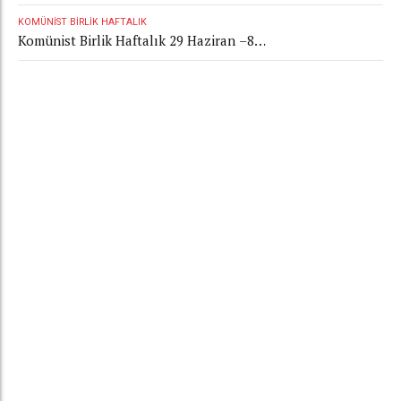
Temmuz 2026
KOMÜNIST BIRLIK HAFTALIK
Komünist Birlik Haftalık 29 Haziran –8
Temmuz 2026